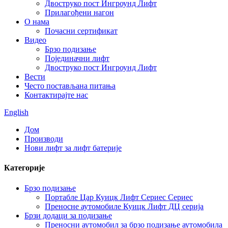
Двоструко пост Ингроунд Лифт
Прилагођени нагон
О нама
Почасни сертификат
Видео
Брзо подизање
Појединачни лифт
Двоструко пост Ингроунд Лифт
Вести
Често постављана питања
Контактирајте нас
English
Дом
Производи
Нови лифт за лифт батерије
Категорије
Брзо подизање
Портабле Цар Куицк Лифт Сериес Сериес
Преносне аутомобиле Куицк Лифт ДЦ серија
Брзи додаци за подизање
Преносни аутомобил за брзо подизање аутомобила