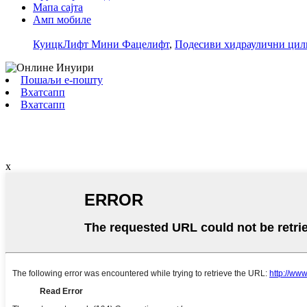
Мапа сајта
Амп мобиле
КуицкЛифт Мини Фацелифт
,
Подесиви хидраулични цил
Пошаљи е-пошту
Вхатсапп
Вхатсапп
x