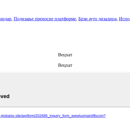
индар
,
Подизање преносне платформе
,
Брзи ауто дизалица
,
Испо
Вецхат
Вецхат