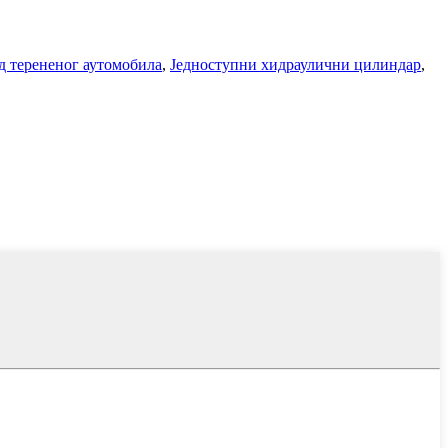
д терененог аутомобила
,
Једноступни хидраулични цилиндар
,