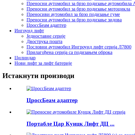
Преносни аутомобил за брзо подизање аутомобила 
Преносни аутомобил за брзо подизање мотоцикла
Преносиви аутомобил за брзо подизање гуме
Преносни аутомобил за брзо подизање зидова
ЦроссБеам адаптер
Ингоунд лифт
Једноставне серије
Двострука пошта
Пословни аутомобил Ингроунд лифт серија Л7800
Прилагођена серија са подизањем оброка
Цилиндар
Нови лифт за лифт батерије
Истакнути производи
ЦроссБеам адаптер
Портабле Цар Куицк Лифт ДЦ ...