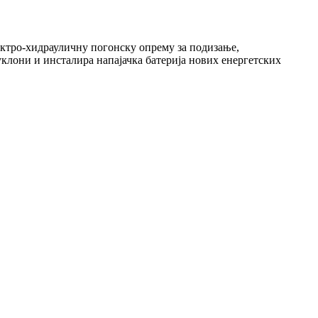
ектро-хидрауличну погонску опрему за подизање,
клони и инсталира напајачка батерија нових енергетских