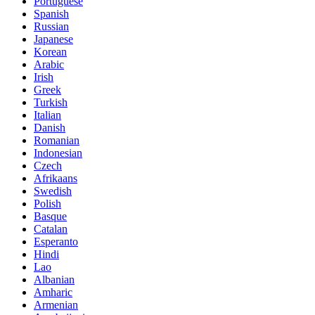
Portuguese
Spanish
Russian
Japanese
Korean
Arabic
Irish
Greek
Turkish
Italian
Danish
Romanian
Indonesian
Czech
Afrikaans
Swedish
Polish
Basque
Catalan
Esperanto
Hindi
Lao
Albanian
Amharic
Armenian