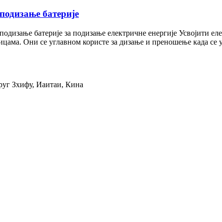
 подизање батерије
подизање батерије за подизање електричне енергије Усвојити ел
цама. Они се углавном користе за дизање и преношење када се у
руг Зхифу, Иаитаи, Кина