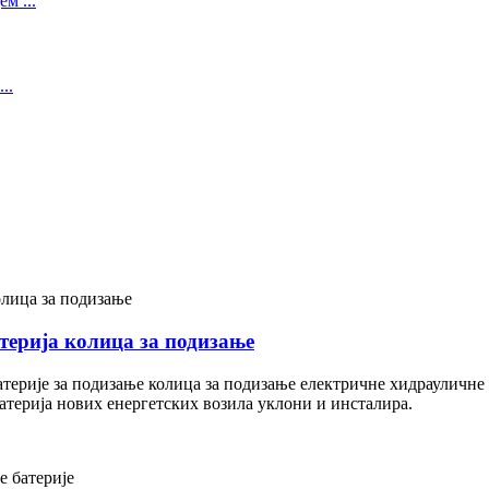
терија колица за подизање
терије за подизање колица за подизање електричне хидрауличне 
батерија нових енергетских возила уклони и инсталира.