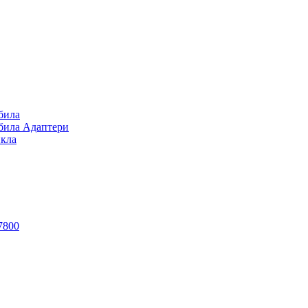
била
обила Адаптери
икла
7800