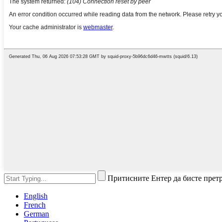
Притисните Ентер да бисте прет
English
French
German