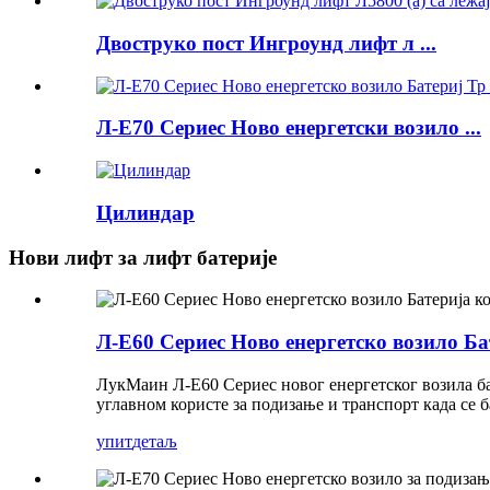
Двоструко пост Ингроунд лифт л ...
Л-Е70 Сериес Ново енергетски возило ...
Цилиндар
Нови лифт за лифт батерије
Л-Е60 Сериес Ново енергетско возило Ба
ЛукМаин Л-Е60 Сериес новог енергетског возила ба
углавном користе за подизање и транспорт када се 
упит
детаљ