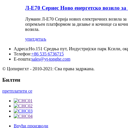
Л-Е70 Сериес Ново енергетско возило за
Лумаин Л-Е70 Серија нових електричних возила за 
опремљен платформом за дизање и кочнице са кочни
возила.
упит
детаљ
Адреса:
Но.151 Средња пут, Индустријски парк Ксили, ок
Телефон:
+86 535 6736715
Е-пошта:
sales@yt-tonghe.com
© Цопиригхт - 2010-2021: Сва права задржана.
Билтен
претплатити се
Врући производи