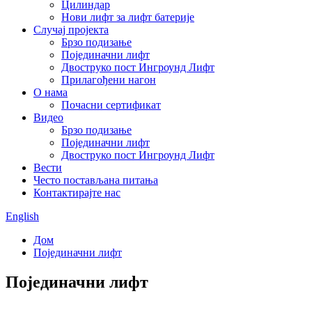
Цилиндар
Нови лифт за лифт батерије
Случај пројекта
Брзо подизање
Појединачни лифт
Двоструко пост Ингроунд Лифт
Прилагођени нагон
О нама
Почасни сертификат
Видео
Брзо подизање
Појединачни лифт
Двоструко пост Ингроунд Лифт
Вести
Често постављана питања
Контактирајте нас
English
Дом
Појединачни лифт
Појединачни лифт