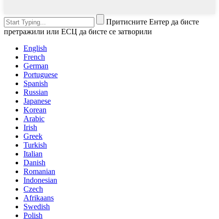
Притисните Ентер да бисте
претражили или ЕСЦ да бисте се затворили
English
French
German
Portuguese
Spanish
Russian
Japanese
Korean
Arabic
Irish
Greek
Turkish
Italian
Danish
Romanian
Indonesian
Czech
Afrikaans
Swedish
Polish