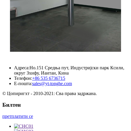
Адреса:
Но.151 Средња пут, Индустријски парк Ксили,
округ Зхифу, Иаитаи, Кина
Телефон:
+86 535 6736715
Е-пошта:
sales@yt-tonghe.com
© Цопиригхт - 2010-2021: Сва права задржана.
Билтен
претплатити се