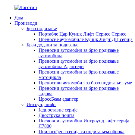
Дом
Производи
Брзо подизање
Портабле Цар Куицк Лифт Сериес Сериес
Преносне аутомобиле Куицк Лифт ДЦ серија
Брзи додаци за подизање
Преносни аутомобил за брзо подизање
аутомобила
Преносни аутомобил за брзо подизање
аутомобила Адаптери
Преносни аутомобил за брзо подизање
мотоцикла
Преносиви аутомобил за брзо подизање гуме
Преносни аутомобил за брзо подизање
зидова
ЦроссБеам адаптер
Ингоунд лифт
Једноставне серије
Двострука пошта
Пословни аутомобил Ингроунд лифт серија
Л7800
Прилагођена серија са подизањем оброка