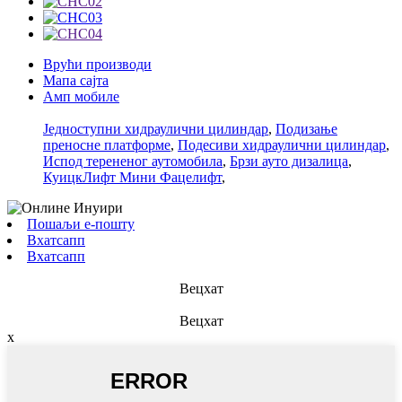
Врући производи
Мапа сајта
Амп мобиле
Једноступни хидраулични цилиндар
,
Подизање
преносне платформе
,
Подесиви хидраулични цилиндар
,
Испод терененог аутомобила
,
Брзи ауто дизалица
,
КуицкЛифт Мини Фацелифт
,
Пошаљи е-пошту
Вхатсапп
Вхатсапп
Вецхат
Вецхат
x