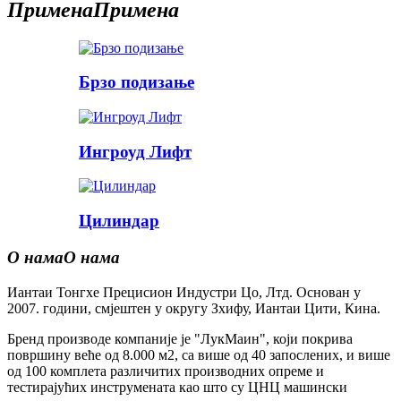
Примена
Примена
Брзо подизање
Ингроуд Лифт
Цилиндар
О нама
О нама
Иантаи Тонгхе Прецисион Индустри Цо, Лтд. Основан у
2007. години, смјештен у округу Зхифу, Иантаи Цити, Кина.
Бренд производе компаније је "ЛукМаин", који покрива
површину веће од 8.000 м2, са више од 40 запослених, и више
од 100 комплета различитих производних опреме и
тестирајућих инструмената као што су ЦНЦ машински