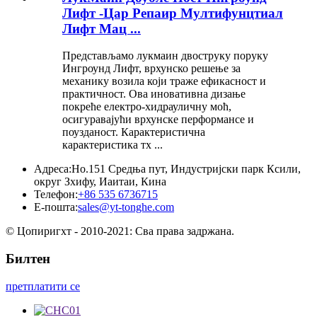
Лифт -Цар Репаир Мултифунцтиал
Лифт Мац ...
Представљамо лукмаин двоструку поруку
Ингроунд Лифт, врхунско решење за
механику возила који траже ефикасност и
практичност. Ова иновативна дизање
покреће електро-хидрауличну моћ,
осигуравајући врхунске перформансе и
поузданост. Карактеристична
карактеристика тх ...
Адреса:
Но.151 Средња пут, Индустријски парк Ксили,
округ Зхифу, Иаитаи, Кина
Телефон:
+86 535 6736715
Е-пошта:
sales@yt-tonghe.com
© Цопиригхт - 2010-2021: Сва права задржана.
Билтен
претплатити се