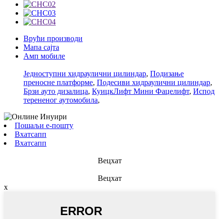
Врући производи
Мапа сајта
Амп мобиле
Једноступни хидраулични цилиндар
,
Подизање
преносне платформе
,
Подесиви хидраулични цилиндар
,
Брзи ауто дизалица
,
КуицкЛифт Мини Фацелифт
,
Испод
терененог аутомобила
,
Пошаљи е-пошту
Вхатсапп
Вхатсапп
Вецхат
Вецхат
x