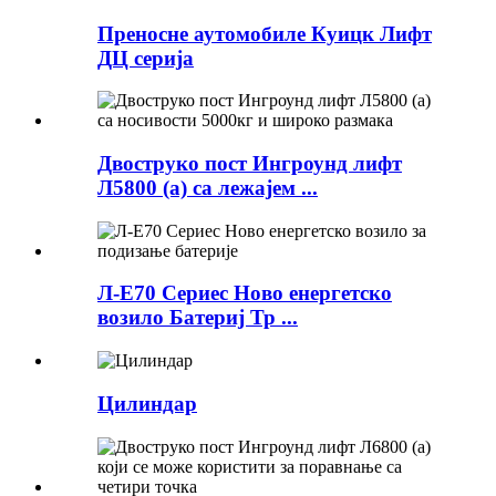
Преносне аутомобиле Куицк Лифт
ДЦ серија
Двоструко пост Ингроунд лифт
Л5800 (а) са лежајем ...
Л-Е70 Сериес Ново енергетско
возило Батериј Тр ...
Цилиндар