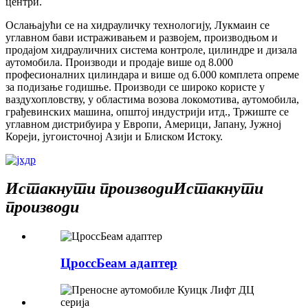
центри.
Ослањајући се на хидрауличку технологију, Лукмаин се
углавном бави истраживањем и развојем, производњом и
продајом хидрауличних система контроле, цилиндре и дизала
аутомобила. Производи и продаје више од 8.000
професионалних цилиндара и више од 6.000 комплета опреме
за подизање годишње. Производи се широко користе у
ваздухопловству, у областима возова локомотива, аутомобила,
грађевинских машина, општој индустрији итд., Тржиште се
углавном дистрибуира у Европи, Америци, Јапану, Јужној
Кореји, југоисточној Азији и Блиском Истоку.
Истакнути производи
Истакнути
производи
ЦроссБеам адаптер