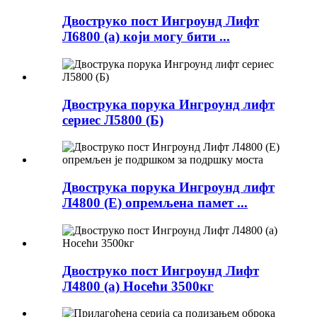
Двоструко пост Ингроунд Лифт
Л6800 (а) који могу бити ...
Двострука порука Ингроунд лифт
сериес Л5800 (Б)
Двострука порука Ингроунд лифт
Л4800 (Е) опремљена памет ...
Двоструко пост Ингроунд Лифт
Л4800 (а) Носећи 3500кг