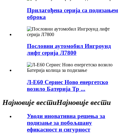
Прилагођена серија са подизањем
оброка
Пословни аутомобил Ингроунд
лифт серија Л7800
Л-Е60 Сериес Ново енергетско
возило Батерија Тр ...
Најновије вести
Најновије вести
Уводи иновативна решења за
подизање за побољшану
ефикасност и сигурност