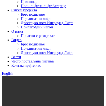
Цилиндар
Нови лифт за лифт батерије
Случај пројекта
Брзо подизање
Појединачни лифт
Двоструко пост Ингроунд Лифт
Прилагођени нагон
О нама
Почасни сертификат
Видео
Брзо подизање
Појединачни лифт
Двоструко пост Ингроунд Лифт
Вести
Често постављана питања
Контактирајте нас
English