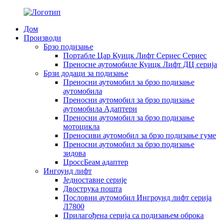
Дом
Производи
Брзо подизање
Портабле Цар Куицк Лифт Сериес Сериес
Преносне аутомобиле Куицк Лифт ДЦ серија
Брзи додаци за подизање
Преносни аутомобил за брзо подизање
аутомобила
Преносни аутомобил за брзо подизање
аутомобила Адаптери
Преносни аутомобил за брзо подизање
мотоцикла
Преносиви аутомобил за брзо подизање гуме
Преносни аутомобил за брзо подизање
зидова
ЦроссБеам адаптер
Ингоунд лифт
Једноставне серије
Двострука пошта
Пословни аутомобил Ингроунд лифт серија
Л7800
Прилагођена серија са подизањем оброка