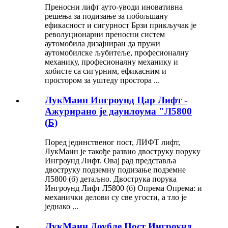
Преносни лифт ауто-уводи иновативна
решења за подизање за побољшану
ефикасност и сигурност Брзи прикључак је
револуционарни преносни систем
аутомобила дизајниран да пружи
аутомобилске љубитеље, професионалну
механику, професионалну механику и
хобисте са сигурним, ефикасним и
простором за уштеду простора ...
ЛукМаин Ингроунд Цар Лифт -
Ажурирано је даунлоума "Л5800
(Б)
Поред јединственог пост, ЛИФТ лифт,
ЛукМаин је такође развио двоструку поруку
Ингроунд Лифт. Овај рад представља
двоструку подземну подизање подземне
Л5800 (б) детаљно. Двострука порука
Ингроунд Лифт Л5800 (б) Опрема Опрема: и
механички делови су све угости, а тло је
једнако ...
ЛукМаин Доубле Пост Ингроунд