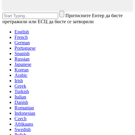
Притисните Ентер да бисте
претражили или ЕСЦ да бисте се затворили
English
French
German
Portuguese
Spanish
Russian
Japanese
Korean
Arabic
Irish
Greek
Turkish
Italian
Danish
Romanian
Indonesian
Czech
Afrikaans
Swedish
Polish