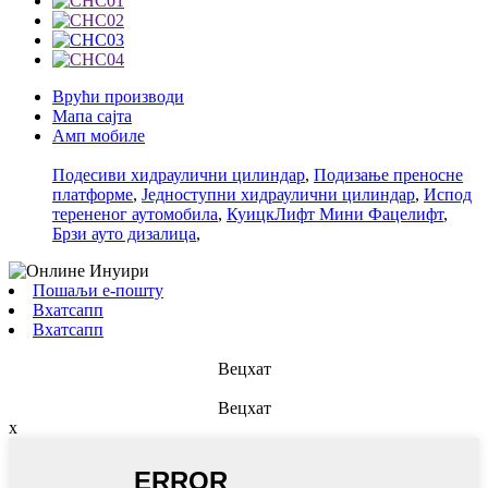
Врући производи
Мапа сајта
Амп мобиле
Подесиви хидраулични цилиндар
,
Подизање преносне
платформе
,
Једноступни хидраулични цилиндар
,
Испод
терененог аутомобила
,
КуицкЛифт Мини Фацелифт
,
Брзи ауто дизалица
,
Пошаљи е-пошту
Вхатсапп
Вхатсапп
Вецхат
Вецхат
x