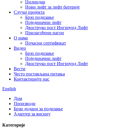
Цилиндар
Нови лифт за лифт батерије
Случај пројекта
Брзо подизање
Појединачни лифт
Двоструко пост Ингроунд Лифт
Прилагођени нагон
О нама
Почасни сертификат
Видео
Брзо подизање
Појединачни лифт
Двоструко пост Ингроунд Лифт
Вести
Често постављана питања
Контактирајте нас
English
Дом
Производи
Брзи додаци за подизање
Адаптер за висину
Категорије