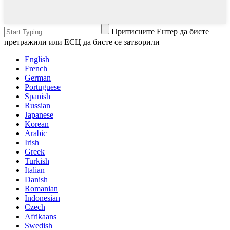
Притисните Ентер да бисте
претражили или ЕСЦ да бисте се затворили
English
French
German
Portuguese
Spanish
Russian
Japanese
Korean
Arabic
Irish
Greek
Turkish
Italian
Danish
Romanian
Indonesian
Czech
Afrikaans
Swedish