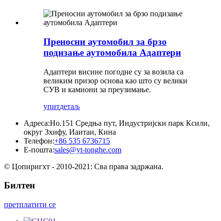
Преносни аутомобил за брзо
подизање аутомобила Адаптери
Адаптери висине погодне су за возила са
великим призор основа као што су велики
СУВ и камиони за преузимање.
упит
детаљ
Адреса:
Но.151 Средња пут, Индустријски парк Ксили,
округ Зхифу, Иаитаи, Кина
Телефон:
+86 535 6736715
Е-пошта:
sales@yt-tonghe.com
© Цопиригхт - 2010-2021: Сва права задржана.
Билтен
претплатити се