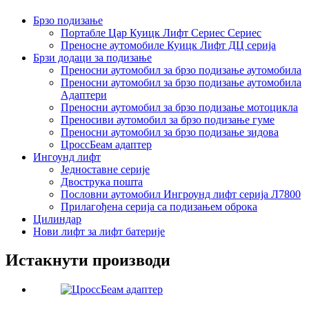
Брзо подизање
Портабле Цар Куицк Лифт Сериес Сериес
Преносне аутомобиле Куицк Лифт ДЦ серија
Брзи додаци за подизање
Преносни аутомобил за брзо подизање аутомобила
Преносни аутомобил за брзо подизање аутомобила
Адаптери
Преносни аутомобил за брзо подизање мотоцикла
Преносиви аутомобил за брзо подизање гуме
Преносни аутомобил за брзо подизање зидова
ЦроссБеам адаптер
Ингоунд лифт
Једноставне серије
Двострука пошта
Пословни аутомобил Ингроунд лифт серија Л7800
Прилагођена серија са подизањем оброка
Цилиндар
Нови лифт за лифт батерије
Истакнути производи