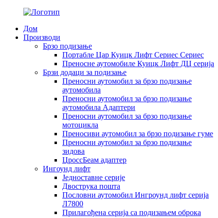
Дом
Производи
Брзо подизање
Портабле Цар Куицк Лифт Сериес Сериес
Преносне аутомобиле Куицк Лифт ДЦ серија
Брзи додаци за подизање
Преносни аутомобил за брзо подизање
аутомобила
Преносни аутомобил за брзо подизање
аутомобила Адаптери
Преносни аутомобил за брзо подизање
мотоцикла
Преносиви аутомобил за брзо подизање гуме
Преносни аутомобил за брзо подизање
зидова
ЦроссБеам адаптер
Ингоунд лифт
Једноставне серије
Двострука пошта
Пословни аутомобил Ингроунд лифт серија
Л7800
Прилагођена серија са подизањем оброка